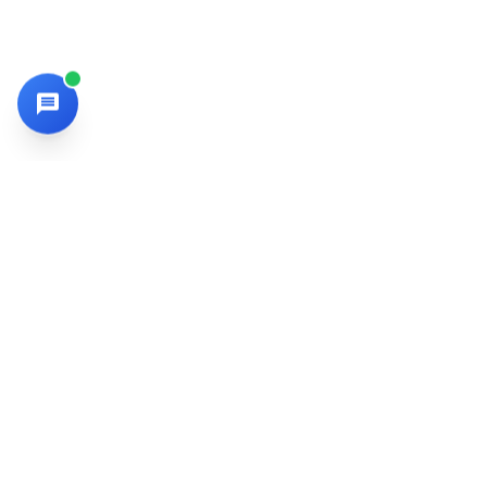
SMKN 9 Kota Bekasi
Nyaman-Ihsan-Nyeni-Energik
SMKN 9 Kota Bekasi memfokuskan pembelajaran vokasi berbasis
projek, kerja sama industri, dan penguatan karakter sehingga
lulusan siap kerja sekaligus siap kuliah.
ALAMAT
Jl. Cikunir Raya Gg. H. Abas RT. 01 RW. 02, Jakamulya, Bekasi