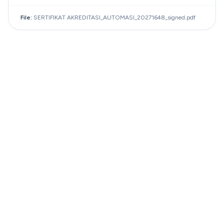
File:
SERTIFIKAT AKREDITASI_AUTOMASI_20271648_signed.pdf