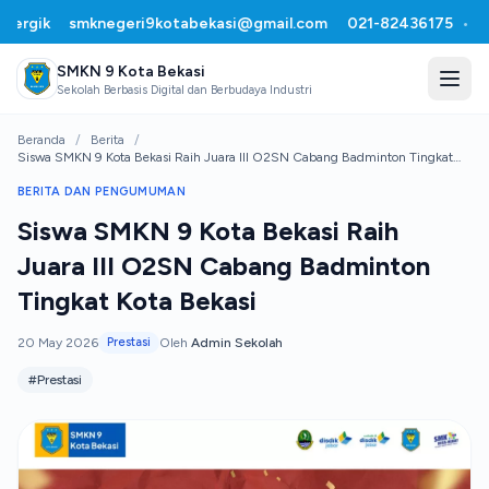
rgik
smknegeri9kotabekasi@gmail.com
021-82436175
•
N
SMKN 9 Kota Bekasi
Sekolah Berbasis Digital dan Berbudaya Industri
Beranda
/
Berita
/
Siswa SMKN 9 Kota Bekasi Raih Juara III O2SN Cabang Badminton Tingkat
Kota Bekasi
BERITA DAN PENGUMUMAN
Siswa SMKN 9 Kota Bekasi Raih
Juara III O2SN Cabang Badminton
Tingkat Kota Bekasi
20 May 2026
Prestasi
Oleh
Admin Sekolah
#Prestasi