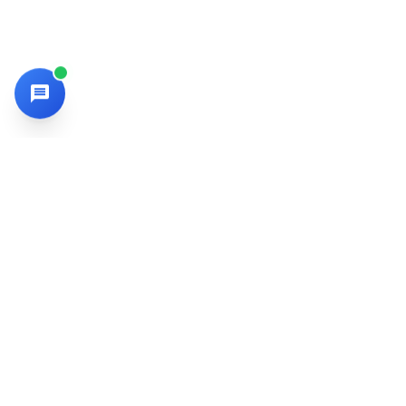
SMKN 9 Kota Bekasi
Nyaman-Ihsan-Nyeni-Energik
SMKN 9 Kota Bekasi memfokuskan pembelajaran vokasi berbasis
projek, kerja sama industri, dan penguatan karakter sehingga
lulusan siap kerja sekaligus siap kuliah.
ALAMAT
Jl. Cikunir Raya Gg. H. Abas RT. 01 RW. 02, Jakamulya, Bekasi