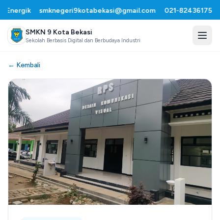
Energik
smknegeri9kotabekasi@gmail.com
021-82436175
•
SMKN 9 Kota Bekasi
Sekolah Berbasis Digital dan Berbudaya Industri
← Kembali