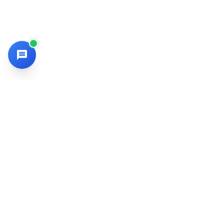
SMKN 9 Kota Bekasi
Nyaman-Ihsan-Nyeni-Energik
SMKN 9 Kota Bekasi memfokuskan pembelajaran vokasi berbasis
projek, kerja sama industri, dan penguatan karakter sehingga
lulusan siap kerja sekaligus siap kuliah.
ALAMAT