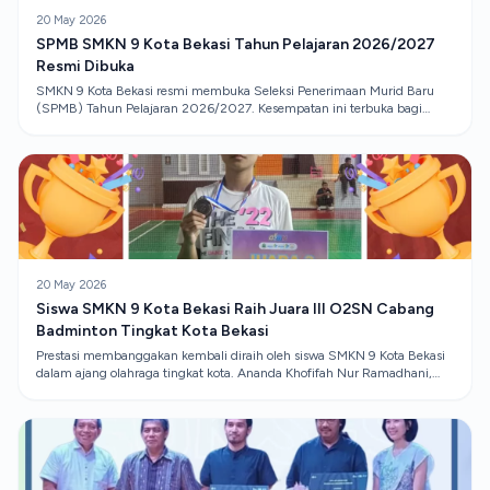
20 May 2026
SPMB SMKN 9 Kota Bekasi Tahun Pelajaran 2026/2027
Resmi Dibuka
SMKN 9 Kota Bekasi resmi membuka Seleksi Penerimaan Murid Baru
(SPMB) Tahun Pelajaran 2026/2027. Kesempatan ini terbuka bagi
lulusan SMP/MTs yang ingin melanjutkan pendidikan ke jenjang SMK
dengan kompetensi keahlian unggulan dan siap menghadapi dunia
kerja maupun pendidikan lanjutan.
20 May 2026
Siswa SMKN 9 Kota Bekasi Raih Juara III O2SN Cabang
Badminton Tingkat Kota Bekasi
Prestasi membanggakan kembali diraih oleh siswa SMKN 9 Kota Bekasi
dalam ajang olahraga tingkat kota. Ananda Khofifah Nur Ramadhani,
siswa Kelas XI DKV 1, berhasil meraih Juara III pada cabang olahraga
Badminton dalam ajang O2SN Tingkat Kota Bekasi.