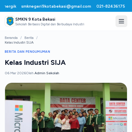
nergik
smknegeri9kotabekasi@gmail.com
021-82436175
•
SMKN 9 Kota Bekasi
Sekolah Berbasis Digital dan Berbudaya Industri
Beranda
/
Berita
/
Kelas Industri SIJA
BERITA DAN PENGUMUMAN
Kelas Industri SIJA
06 Mar 2026
Oleh
Admin Sekolah