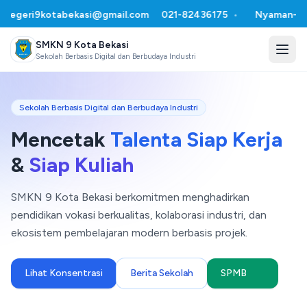
9kotabekasi@gmail.com
021-82436175
•
Nyaman-Ihsan-Nyen
SMKN 9 Kota Bekasi
Sekolah Berbasis Digital dan Berbudaya Industri
Sekolah Berbasis Digital dan Berbudaya Industri
Mencetak
Talenta Siap Kerja
&
Siap Kuliah
SMKN 9 Kota Bekasi berkomitmen menghadirkan
pendidikan vokasi berkualitas, kolaborasi industri, dan
ekosistem pembelajaran modern berbasis projek.
Lihat Konsentrasi
Berita Sekolah
SPMB