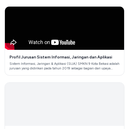
Gudskul bergerak pada bidang studi kolektif & Ekosistem seni rupa
kontemporer. Di stuffo para peserta didik dibekali pengetahuan tentang
reinkarnasi plastik menjadi produk fashion caft yang artistik. Selain itu,
peserta didik diberi kesempatan untuk melihat sirkular studio design dan
berbagai jenis cetak grafis di ‪@grafishuruhara2295‬ Keren banget buat
anak-anak DKV gaessss :)
Profil Jurusan Sistem Informasi, Jaringan dan Aplikasi
Sistem Informasi, Jaringan & Aplikasi (SIJA) SMKN 9 Kota Bekasi adalah
jurusan yang didirikan pada tahun 2019 sebagai bagian dari upaya
sekolah dalam menghadirkan pendidikan berbasis teknologi yang
relevan dengan perkembangan industri digital. Jurusan ini dirancang
untuk membekali siswa dengan keterampilan di bidang pengelolaan
sistem informasi, pengembangan aplikasi, serta manajemen dan
pemeliharaan jaringan komputer. Dengan kurikulum yang terus
diperbarui mengikuti perkembangan teknologi, SIJA SMKN 9 Kota
Bekasi memberikan pembelajaran berbasis praktik melalui Proyek
Kreatif, Praktik Kerja Lapangan (PKL), serta kolaborasi dengan berbagai
perusahaan dan industri teknologi. Para siswa juga diajarkan bagaimana
membangun aplikasi, mengelola infrastruktur jaringan, serta memahami
keamanan sistem informasi untuk kebutuhan bisnis dan industri. Sejak
didirikan, jurusan SIJA telah menghasilkan lulusan yang kompeten dan
siap bersaing di dunia kerja, serta membuka peluang untuk melanjutkan