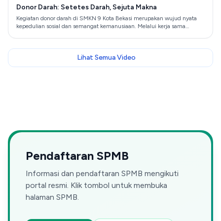
pendidikan ke jenjang lebih tinggi di bidang teknologi dan informatika.
Donor Darah: Setetes Darah, Sejuta Makna
Dengan tenaga pengajar yang berpengalaman dan fasilitas yang
Kegiatan donor darah di SMKN 9 Kota Bekasi merupakan wujud nyata
mendukung, SIJA SMKN 9 Kota Bekasi terus berkomitmen untuk
kepedulian sosial dan semangat kemanusiaan. Melalui kerja sama
mencetak generasi muda yang inovatif dan siap menghadapi tantangan
dengan PMI, kegiatan ini diharapkan dapat membantu sesama yang
era digital.
membutuhkan sekaligus menumbuhkan rasa empati, solidaritas, dan
tanggung jawab sosial di lingkungan sekolah.
Lihat Semua Video
Pendaftaran SPMB
Informasi dan pendaftaran SPMB mengikuti
portal resmi. Klik tombol untuk membuka
halaman SPMB.