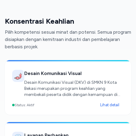
Konsentrasi Keahlian
Pilih kompetensi sesuai minat dan potensi. Semua program
disiapkan dengan kemitraan industri dan pembelajaran
berbasis projek.
Desain Komunikasi Visual
Desain Komunikasi Visual (DKV) di SMKN 9 Kota
Bekasi merupakan program keahlian yang
membekali peserta didik dengan kemampuan di
bidang desain grafis, multimedia, fotografi,
Lihat detail
Status: Aktif
videografi, ilustrasi, branding, hingga produksi
media digital kreatif sesuai kebutuhan dunia kerja
dan industri kreatif saat ini. Peserta didik DKV
dilatih untuk mampu menuangkan ide dan pesan
komunikasi secara visual melalui berbagai media,
Layanan Perbankan